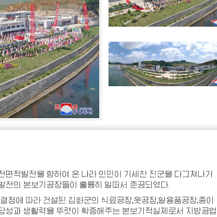
전면적발전을 향하여 온 나라 인민이 기세찬 진군을 다그쳐나가
발전의 본보기공장들이 훌륭히 일떠서 준공되였다.
결정에 따라 건설된 김화군의 식료공장,옷공장,일용품공장,종이
정당성과 생활력을 뚜렷이 확증해주는 본보기적실체로서 지방공업