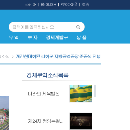
조선어
|
ENGLISH
|
РУССКИЙ
|
汉语
규
무 역
투 자
경제개발구
상 품
역소식
개건현대화된 김화군 지방공업공장 준공식 진행
경제무역소식목록
나라의 체육발전에 이바지하는 평양체육기자재공장
제24차 평양봄철국제상품전람회