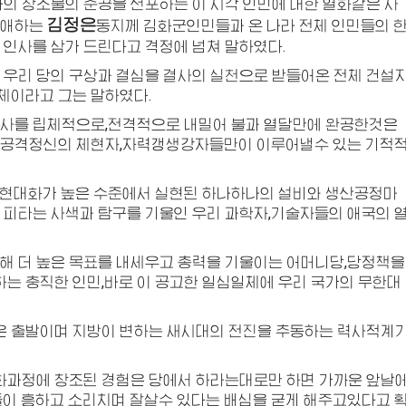
나의 창조물의 준공을 선포하는 이 시각 인민에 대한 열화같은 사
김정은
애하는
동지
께 김화군인민들과 온 나라 전체 인민들의 
 인사를 삼가 드린다고 격정에 넘쳐 말하였다.
 우리 당의 구상과 결심을 결사의 실천으로 받들어온 전체 건설
체이라고 그는 말하였다.
공사를 립체적으로,전격적으로 내밀어 불과 열달만에 완공한것은
 공격정신의 체현자,자력갱생강자들만이 이루어낼수 있는 기적
,현대화가 높은 수준에서 실현된 하나하나의 설비와 생산공정마
 피타는 사색과 탐구를 기울인 우리 과학자,기술자들의 애국의 
해 더 높은 목표를 내세우고 총력을 기울이는 어머니당,당정책을
는 충직한 인민,바로 이 공고한 일심일체에 우리 국가의 무한대
 출발이며 지방이 변하는 새시대의 전진을 추동하는 력사적계
과정에 창조된 경험은 당에서 하라는대로만 하면 가까운 앞날
들이 흥하고 소리치며 잘살수 있다는 배심을 굳게 해주고있다고 