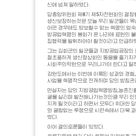
신에 넘쳐 말하였다.
당중앙위원회 제8기 제5차전원회의 결정
생산보장하는것은 오늘 우리 일군들이 목
어떤 경우에도 양보할수 없는 혁명의 엄숙
방공업혁명의 봉화가 온 나라에 료원의 
집행력을 발휘하여야 할것이라고 언급하였
그는 김화군의 일군들과 지방공업공장의 
절초풍하게 생산정상화의 동음을 줄기차
사회주의락원으로 꾸려나가야 한다고 말
강원도에서는 이번에 이룩된 성과와 경험,
사업을 혁명적으로 전개하며 당의 방침관
연설자는 당의 지방공업혁명방침,농촌진흥
굴을 살리며 발전해나가는것만큼 우리 인
지게 될것이라고 하면서 모두다 위대한 당
와 굴함없는 투쟁으로 시련속에서 더욱 
였다.
이어 결의토론들이 있었다.