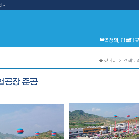
페지
무역정책, 법률법
첫페지
경제무
업공장 준공