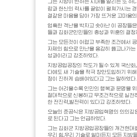
그는 지방이 변하는 시대를 알리는 또 하
랑과 헌신의 력사를 끝없이 펼쳐가시는
경
결같은 마음을 담아 가장 뜨거운 고마움의
엄혹한 격난을 박차고 솟아난 이 공장들은
들과 김화군인민들의 충성과 위훈의 결정
그는 모든것이 어렵고 부족한 조건에서 
자체의 힘으로 만난을 용감히 뚫고나가는
성과이라고 강조하였다.
지방공업공장의 척도가 될수 있게 국산화
다에도 새 기술을 적극 창안도입하기 위해
정이 진하게 슴배여있다고 그는 말하였다.
그는 어려울수록 인민의 행복과 문명을 위
절대적으로 신봉하고 무조건적으로 실천하
한 전진력,발전력이 있다고 강조하였다.
오늘의 준공식은 지방공업혁명의 의의깊은
로 된다고 그는 언급하였다.
그는 김화군 지방공업공장들의 개건현대화
우리 힘,우리 기술로 얼마든지 모든 지방