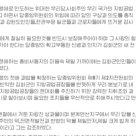
명에로 인도하는 위대한 우리당,사회주의 우리 국가의 지방공업
 하면서 당중앙위원회의 위임에 따라 당의 구상과 의도를 충직
들과 강원도인민들,련관부문 일군들과 근로자들에게 뜨거운 감사
에게 절실히 필요한것을 반드시 보장해주어야 하며 그 사랑의 힘
가야 한다는 당중앙의 확고부동한 신념과 의지가 김화군의 새 전
경애하는
총비서
동지
의 마음속 제일 가까이에는 김화군인민들이
였다.
행의 첫해 과업을 확정하는 당중앙위원회 제8기 제2차전원회의
 빈약한 김화군의 지방공업공장들을 번듯하게 꾸려 본보기로 내
 지방공업공장들의 현대화를 추진하기 위한 강력한 지휘조와 과
시로 알아보시며 필요한 조치들을 우선적으로 취해주시였다고 언
철에서 거둔 자랑찬 성과물이며 분계연선지구에서 우리 당을 
의의 덕,전면적발전과 번영의 덕을 제일먼저,제일 크게 입게 하
이라고 그는 강조하였다.