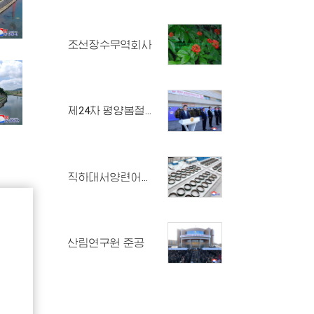
조선장수무역회사
제24차 평양봄철국제상품전람회 개막
직하대서양련어종어장 준공식 진행
산림연구원 준공
조선번영무역회사