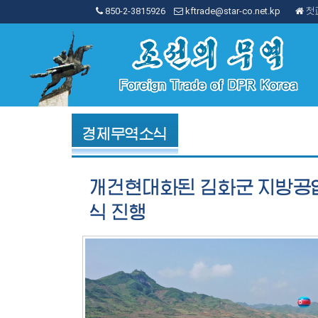
850-2-3815926
kftrade@star-co.net.kp
첫
경제무역소식
개건현대화된 김화군 지방공
식 진행