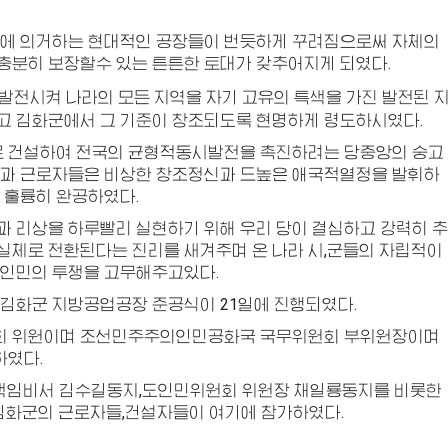
재에 의거하는 현대적인 공장들이 번듯하게 꾸려짐으로써 자체의
충분히 보장할수 있는 튼튼한 토대가 갖추어지게 되였다.
발전시켜 나라의 모든 지역을 자기 고유의 특색을 가진 발전된 
고 김화군에서 그 기준이 창조되도록 현명하게 령도하시였다.
 건설하여 전국의 균형적동시발전을 촉진하려는 당중앙의 숭고
들과 근로자들은 비상한 창조정신과 드높은 애국적열정을 발휘하
 훌륭히 완공하였다.
 리상을 하루빨리 실현하기 위해 우리 당이 결심하고 강력히 추
실체로 전환된다는 진리를 새겨주며 온 나라 시,군들의 자립적이
 인민의 투쟁을 고무해주고있다.
김화군 지방공업공장 준공식이 21일에 진행되였다.
회 위원이며 조선민주주의인민공화국 국무위원회 부위원장이며
하였다.
책임비서 김수길
동지
,도인민위원회 위원장 채일룡
동지
를 비롯한
,김화군의 근로자들,건설자들이 여기에 참가하였다.