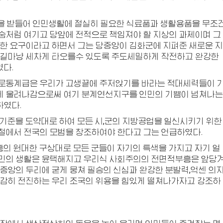
을 받들어 인민생활에 절실히 필요한 식료품과 생활용품을 무조
숨처럼 여기고 당앞에 전적으로 책임져야 할 지상의 과제이며 그
한 요구이라고 하면서 그는 당중앙이 김화군에 지펴준 새로운 지
불길마냥 세차게 타오를수 있도록 주도세밀하게 작전하고 완강한
다.
로동계급은 우리가 고생끝에 주저앉기를 바라는 적대세력들이 
게 울려나감으로써 여기 분계연선지구를 인민의 기쁨이 넘쳐나는
하였다.
기준을 도약대로 하여 모든 시,군의 지방공업을 일신시키기 위한
철에서 전국의 모범을 창조하여야 한다고 그는 언급하였다.
의 원대한 구상대로 모든 군들이 자기의 특색을 가지고 자기 얼
민의 생활은 윤택해지고 우리식 사회주의의 전면적부흥은 앞당
중앙의 두리에 굳게 뭉쳐 필승의 신심과 완강한 분발력,억센 의
과감히 전진하는 우리 조국의 위용을 힘있게 떨쳐나가자고 강조하