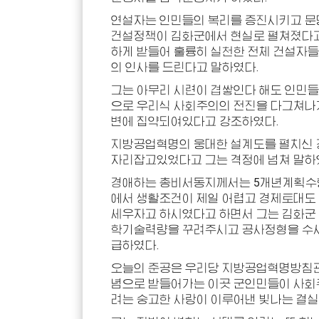
연설자는 인민들의 복리를 증진시키고 문
건설정책이 김화군에서 현실로 펼쳐졌다고
하게 받들어 훌륭히 실천한 전체 건설자
의 인사를 드린다고 말하였다.
그는 아무리 시련이 겹쌓인다 해도 인민들
으로 우리식 사회주의의 전진을 다그쳐나
변에 집약되여있다고 강조하였다.
지방공업혁명의 웅대한 설계도를 펼치신
자리잡고있었다고 그는 격정에 넘쳐 말하
경애하는
총비서
동지
께서는 5개년계획수
에서 생활조건이 제일 어렵고 경제토대도
세우자고 하시였다고 하면서 그는 김화군
학기술력량을 꾸려주시고 공사정형을 수
급하였다.
오늘의 준공은 우리당 지방공업혁명방침관
념으로 받들어가는 이곳 군인민들이 사회주
려는 숭고한 사랑이 이루어낸 빛나는 결실