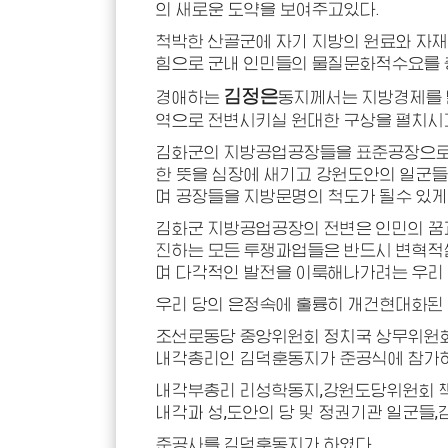
의 새로운 도약을 보여주고있다.
척박한 산골군에 자기 지방의 원료와 자
힘으로 군내 인민들의 물질문화적수요를 
김정은
경애하는
동지
께서는 지방경제를 
역으로 전변시키실 원대한 구상을 펼치시
김화군의 지방공업공장들을 표준공장으로
한 뜻을 심장에 새기고 강원도안의 일군
며 공장들을 지방문명의 척도가 될수 있게
김화군 지방공업공장의 전변은 인민의 꿈과
진하는 모든 투쟁과업들은 반드시 변혁적
며 다각적인 발전을 이룩해나가려는 우리
우리 당의 은정속에 훌륭히 개건현대화된 
조선로동당 중앙위원회 정치국 상무위원
내각총리인 김덕훈
동지
가 준공식에 참가
내각부총리 리성학
동지
,강원도당위원회 
내각과 성,도안의 당 및 정권기관 일군들
준공사를 김덕훈
동지
가 하였다.