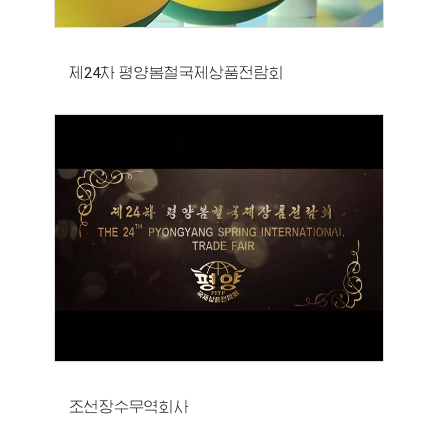
제24차 평양봄철국제상품전람회
조선장수무역회사