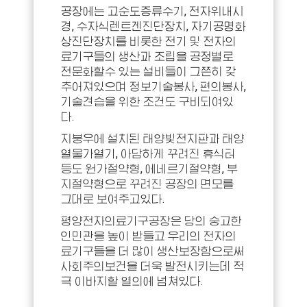
공장에는 고순도증류수기, 전자위내시
경, 수자식렌트겐진단장치, 자기공명화
상진단장치를 비롯한 전기 및 전자의
료기구들의 생산과 조립을 공정별로
전문화할수 있는 설비들이 그쯘히 갖
추어져있으며 정보기술봉사, 편의봉사,
기술견습을 위한 조건도 구비되여있
다.
지붕우에 설치된 태양빛전지판과 태양
열물가열기, 아담하게 꾸려진 휴식터
등도 원가절약형, 에네르기절약형, 부
지절약형으로 꾸려진 공장의 면모를
그대로 보여주고있다.
평양전자의료기구공장은 당의 숭고한
인민관을 높이 받들고 우리의 전자의
료기구들을 더 많이 생산보장함으로써
사회주의보건을 더욱 발전시키는데 적
극 이바지할 열의에 넘쳐있다.