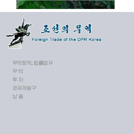
무역정책, 법률법규
무 역
투 자
제24차 평양봄철국제상품전람회 개막
경제개발구
상 품