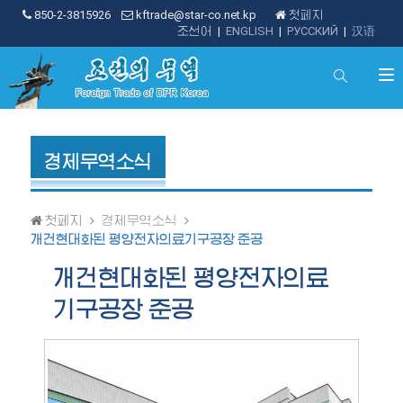
850-2-3815926
kftrade@star-co.net.kp
첫페지
조선어
|
ENGLISH
|
РУССКИЙ
|
汉语
경제무역소식
첫페지
경제무역소식
개건현대화된 평양전자의료기구공장 준공
개건현대화된 평양전자의료
기구공장 준공