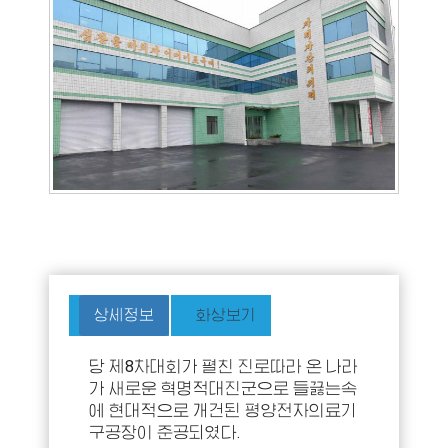
상세정보
화상보기
당 제8차대회가 펼친 진로따라 온 나라
가 새로운 혁명적대진군으로 들끓는속
에 현대적으로 개건된 평양전자의료기
구공장이 준공되였다.