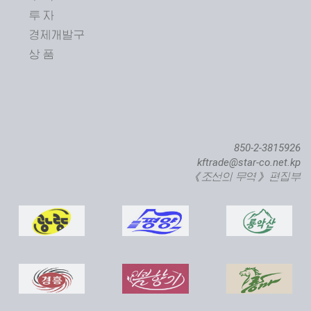
투 자
제24차 평양봄철국제상품전람회 개막
경제개발구
상 품
850-2-3815926
kftrade@star-co.net.kp
《조선의 무역》 편집부
직하대서양련어종어장 준공식 진행