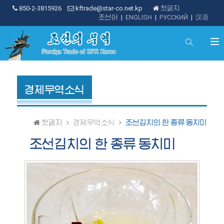
850-2-3815926
kftrade@star-co.net.kp
첫페지
조선어
|
ENGLISH
|
РУССКИЙ
|
汉语
경제무역소식
첫페지
경제무역소식
조선김치의 한 종류 동치미
조선김치의 한 종류 동치미