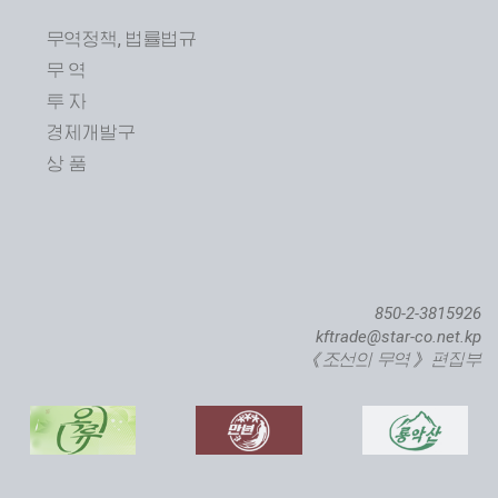
무역정책, 법률법규
무 역
투 자
제24차 평양봄철국제상품전람회 개막
경제개발구
상 품
850-2-3815926
kftrade@star-co.net.kp
《조선의 무역》 편집부