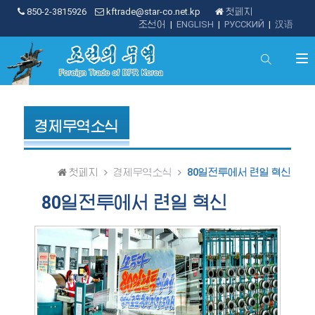
850-2-3815926
kftrade@star-co.net.kp
첫페지
조선어
|
ENGLISH
|
РУССКИЙ
|
汉语
경제무역소식
첫페지
경제무역소식
80일전투에서 련일 혁신
80일전투에서 련일 혁신