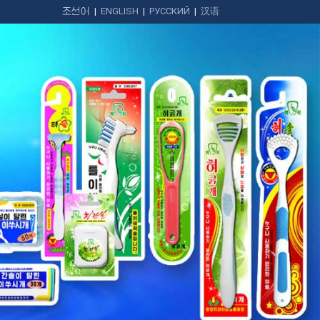
조선어
|
ENGLISH
|
РУССКИЙ
|
汉语