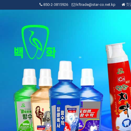
850-2-3815926
kftrade@star-co.net.kp
첫