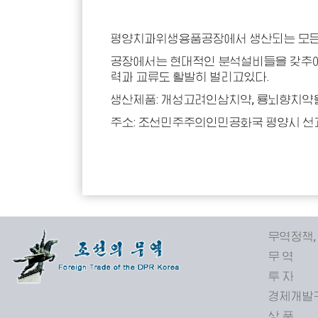
평양치과위생용품공장에서 생산되는 모든
공장에서는 현대적인 분석설비들을 갖추
력과 교류도 활발히 벌리고있다.
생산제품: 개성고려인삼치약, 룡뇌향치약
주소: 조선민주주의인민공화국 평양시 선
무역정책,
무 역
투 자
경제개발
상 품