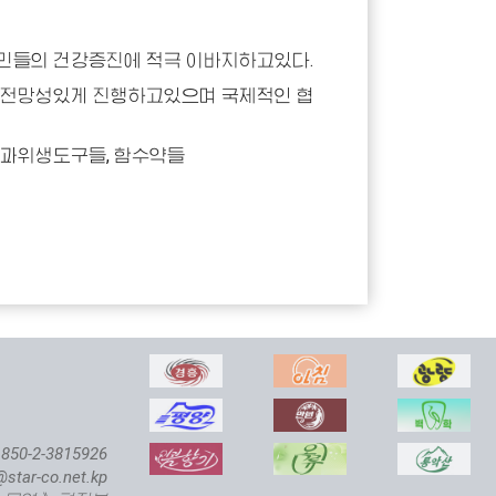
민들의 건강증진에 적극 이바지하고있다.
 전망성있게 진행하고있으며 국제적인 협
치과위생도구들, 함수약들
850-2-3815926
@star-co.net.kp