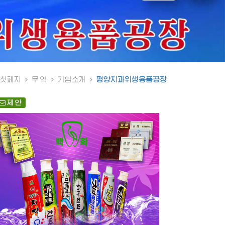
첫페지
무 역
기업소개
평양치과위생용품공장
제 안