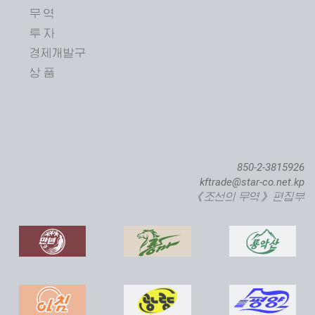
무 역
투 자
제24차 평양봄철국제상품전람회 개막
경제개발구
상 품
850-2-3815926
kftrade@star-co.net.kp
《조선의 무역》 편집부
직하대서양련어종어장 준공식 진행