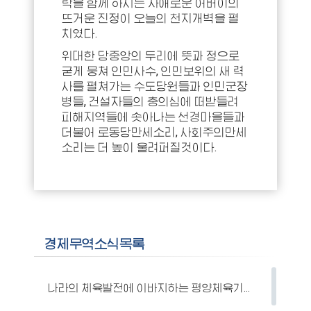
락을 함께 하시는 자애로운 어버이의
뜨거운 진정이 오늘의 천지개벽을 펼
치였다.
위대한 당중앙의 두리에 뜻과 정으로
굳게 뭉쳐 인민사수, 인민보위의 새 력
사를 펼쳐가는 수도당원들과 인민군장
병들, 건설자들의 충의심에 떠받들려
피해지역들에 솟아나는 선경마을들과
더불어 로동당만세소리, 사회주의만세
소리는 더 높이 울려퍼질것이다.
경제무역소식목록
나라의 체육발전에 이바지하는 평양체육기자재공장