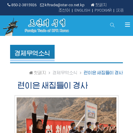
850-2-3815926
kftrade@star-co.net.kp
첫페지
조선어
|
ENGLISH
|
РУССКИЙ
|
汉语
경제무역소식
첫페지
경제무역소식
련이은 새집들이 경사
련이은 새집들이 경사