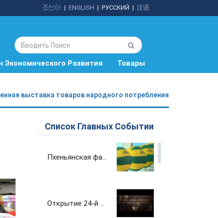
조선어
|
ENGLISH
|
РУССКИЙ
|
汉语
н Экономического Развития
Товары
енная выставка товаров народного потребления
Список Главных Событии
Пхеньянская фабрика спортивного снаряжения и инвентаря вносит вклад в развитие физкультуры и спорта страны
Открытие 24-й Пхеньянской весенней международной выставки-ярмарка