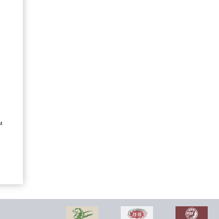
Сондовонский пищевой комбинат
Компания научно-технического обмена «Мирэ»
м
В уезде Кимхенчжик прошла торжественная церемония завершения строительства 20-х предприятий местной промышленности
Внешняя торговля КНДР