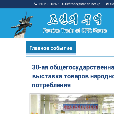
850-2-3815926
kftrade@star-co.net.kp
До
Главное событие
30-ая общегосударственн
выставка товаров народн
потребления