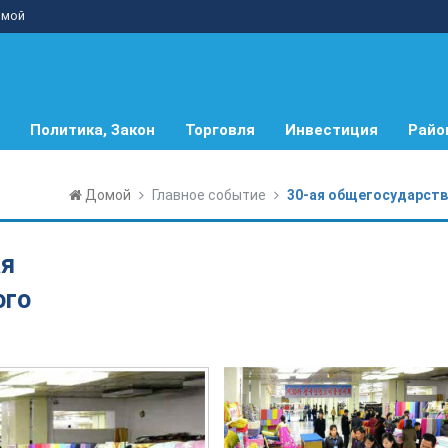
мой
Политика, Закон
Торговля
Инвестиция
Райо
Домой
Главное событие
30-ая общегосударств
ая
ого