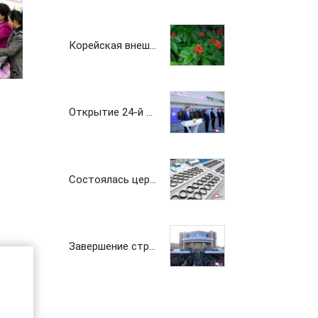
Корейская внешнеторговая компания «Чансу»
Открытие 24-й Пхеньянской весенней международной выставки-ярмарки
Состоялась церемония ввода в строй Чикхаского рыбопитомника саженой семги
Завершение строительства Института лесоводческих наук
Корейская внешнеторговая компания "Поньён"