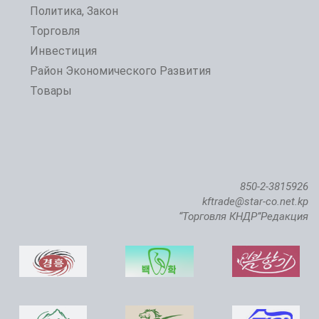
Политика, Закон
Торговля
Инвестиция
Открытие 24-й Пхеньянской весенней международной выставки-ярмарки
Район Экономического Развития
Товары
850-2-3815926
kftrade@star-co.net.kp
“Торговля КНДР”Редакция
Состоялась церемония ввода в строй Чикхаского рыбопитомника саженой семги