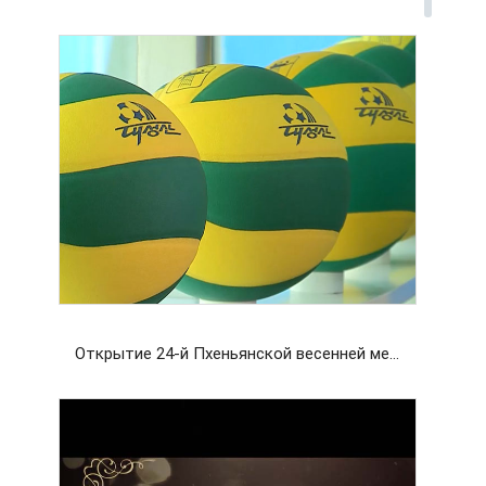
Открытие 24-й Пхеньянской весенней международной выставки-ярмарка