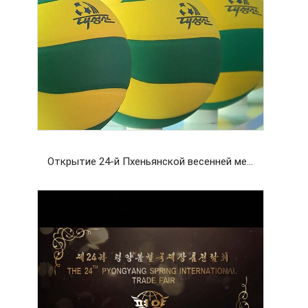
Открытие 24-й Пхеньянской весенней международной выставки-ярмарка