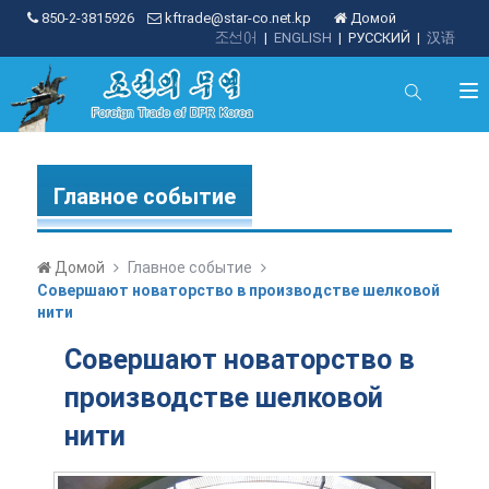
850-2-3815926
kftrade@star-co.net.kp
Домой
조선어
|
ENGLISH
|
РУССКИЙ
|
汉语
Главное событие
Домой
Главное событие
Совершают новаторство в производстве шелковой
нити
Совершают новаторство в
производстве шелковой
нити