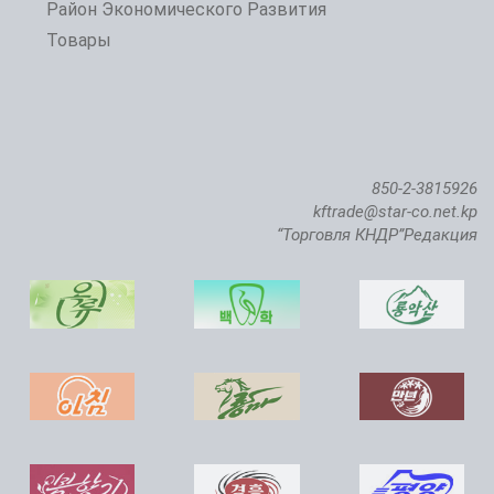
Открытие 24-й Пхеньянской весенней международной выставки-ярмарки
Район Экономического Развития
Товары
850-2-3815926
kftrade@star-co.net.kp
“Торговля КНДР”Редакция
Состоялась церемония ввода в строй Чикхаского рыбопитомника саженой семги