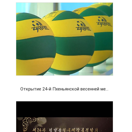
Открытие 24-й Пхеньянской весенней международной выставки-ярмарка