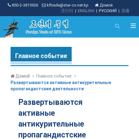
850-2-3815926
kftrade@star-co.net.kp
Домой
조선어
|
ENGLISH
|
РУССКИЙ
|
汉语
Главное событие
Домой
Главное событие
Развертываются активные антикурительные
пропагандистские деятельности
Развертываются
активные
антикурительные
пропагандистские