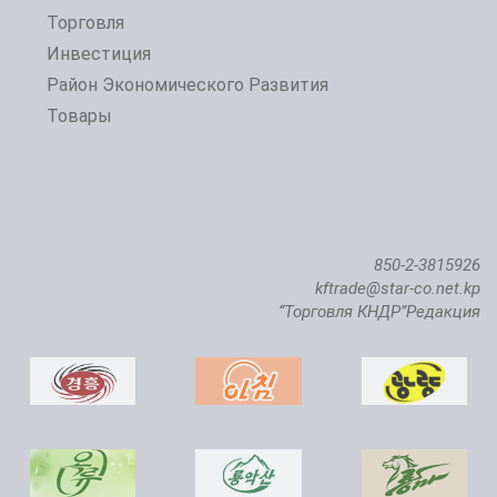
Торговля
Инвестиция
Открытие 24-й Пхеньянской весенней международной выставки-ярмарки
Район Экономического Развития
Товары
850-2-3815926
kftrade@star-co.net.kp
“Торговля КНДР”Редакция
Состоялась церемония ввода в строй Чикхаского рыбопитомника саженой семги