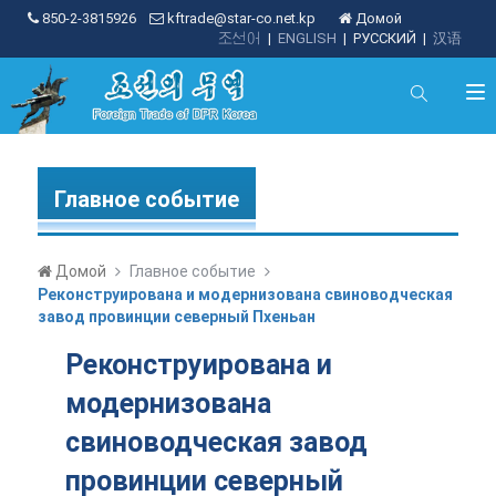
850-2-3815926
kftrade@star-co.net.kp
Домой
조선어
|
ENGLISH
|
РУССКИЙ
|
汉语
Главное событие
Домой
Главное событие
Реконструирована и модернизована свиноводческая
завод провинции северный Пхеньан
Реконструирована и
модернизована
свиноводческая завод
провинции северный