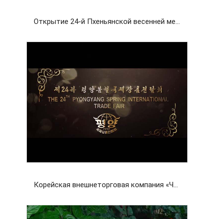
Открытие 24-й Пхеньянской весенней международной выставки-ярмарка
Корейская внешнеторговая компания «Чансу»