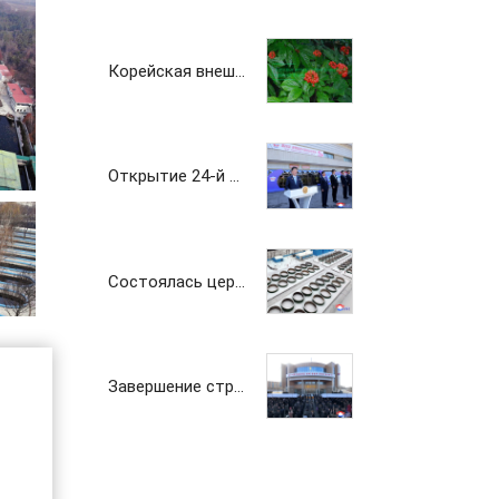
Корейская внешнеторговая компания «Чансу»
Открытие 24-й Пхеньянской весенней международной выставки-ярмарки
Состоялась церемония ввода в строй Чикхаского рыбопитомника саженой семги
Завершение строительства Института лесоводческих наук
Корейская внешнеторговая компания "Поньён"