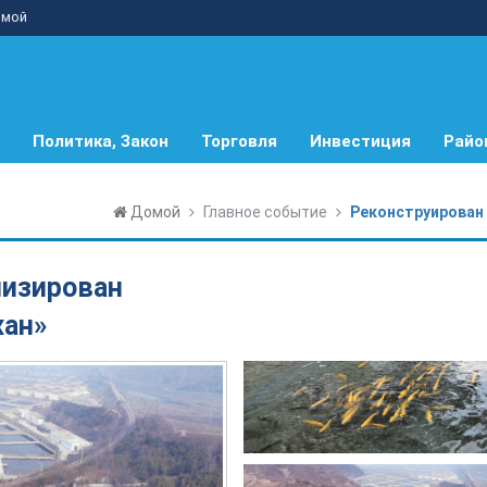
мой
Политика, Закон
Торговля
Инвестиция
Райо
Домой
Главное событие
Реконструирован
низирован
жан»