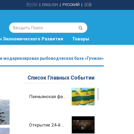
조선어
|
ENGLISH
|
РУССКИЙ
|
汉语
н Экономического Развития
Товары
 и модернизирован рыбоводческая база «Гучжан»
Список Главных Событии
Пхеньянская фабрика спортивного снаряжения и инвентаря вносит вклад в развитие физкультуры и спорта страны
Открытие 24-й Пхеньянской весенней международной выставки-ярмарка