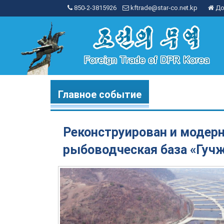
850-2-3815926
kftrade@star-co.net.kp
До
Главное событие
Реконструирован и модер
рыбоводческая база «Гуч