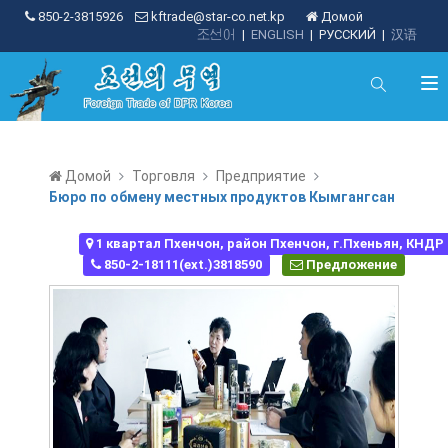
850-2-3815926
kftrade@star-co.net.kp
Домой
조선어
|
ENGLISH
|
РУССКИЙ
|
汉语
Домой
Торговля
Предприятие
Бюро по обмену местных продуктов Кымгангсан
1 квартал Пхенчон, район Пхенчон, г.Пхеньян, КНДР
850-2-18111(ext.)3818590
Предложение