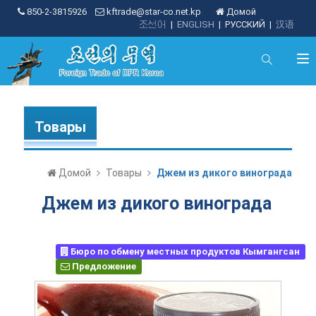
850-2-3815926
kftrade@star-co.net.kp
Домой
조선어
|
ENGLISH
|
РУССКИЙ
|
汉语
Товары
Домой
Товары
Джем из дикого винограда
Джем из дикого винограда
Бюро по обмену местных продуктов Кымгангсан
Предложение