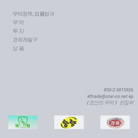
무역정책, 법률법규
무 역
투 자
경제개발구
상 품
850-2-3815926
kftrade@star-co.net.kp
《조선의 무역》 편집부