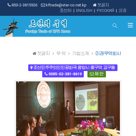
850-2-3815926
kftrade@star-co.net.kp
첫페지
조선어
|
ENGLISH
|
РУССКИЙ
|
汉语
첫페지
무 역
기업소개
미래무역회사
조선민주주의인민공화국 평양시 중구역 교구동
0085-02-381-8619
제 안