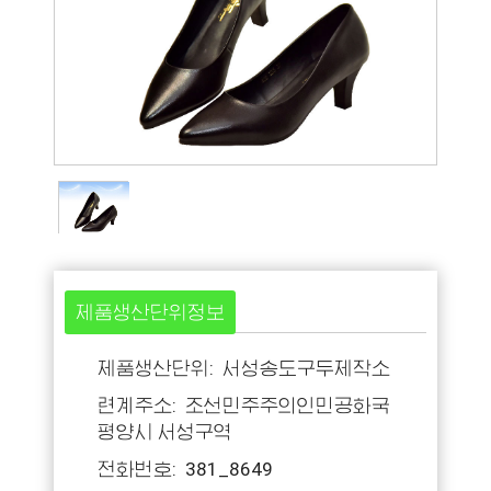
제품생산단위정보
제품생산단위: 서성송도구두제작소
련계주소: 조선민주주의인민공화국
평양시 서성구역
전화번호: 381_8649