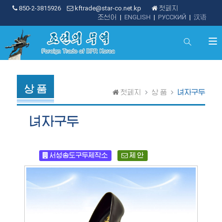
850-2-3815926
kftrade@star-co.net.kp
첫페지
조선어
|
ENGLISH
|
РУССКИЙ
|
汉语
상 품
첫페지
상 품
녀자구두
녀자구두
서성송도구두제작소
제 안