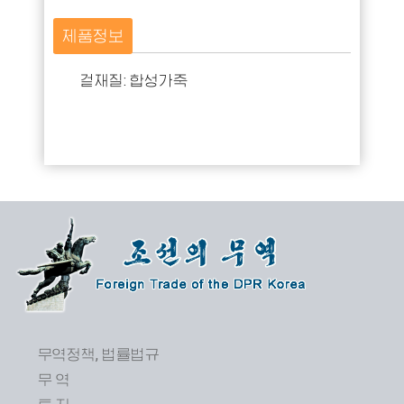
제품정보
겉재질: 합성가죽
무역정책, 법률법규
무 역