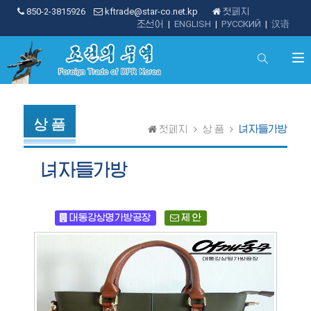
850-2-3815926
kftrade@star-co.net.kp
첫페지
조선어
|
ENGLISH
|
РУССКИЙ
|
汉语
상 품
첫페지
상 품
녀자들가방
녀자들가방
대동강상명가방공장
제 안