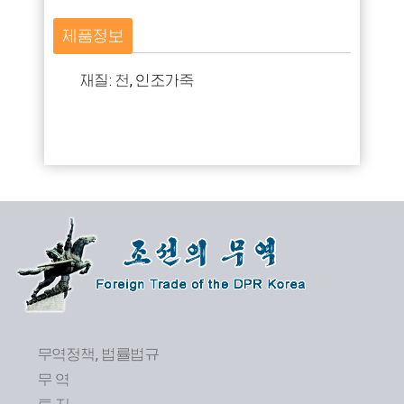
제품정보
재질: 천, 인조가죽
무역정책, 법률법규
무 역