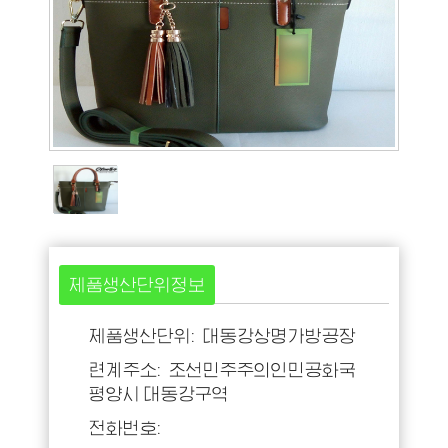
제품생산단위정보
제품생산단위: 대동강상명가방공장
련계주소: 조선민주주의인민공화국
평양시 대동강구역
전화번호: