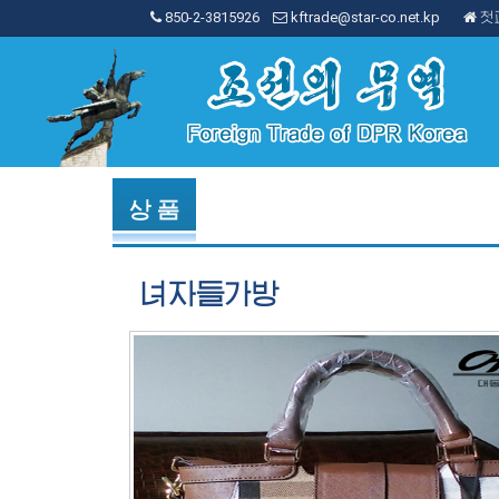
850-2-3815926
kftrade@star-co.net.kp
첫
상 품
녀자들가방