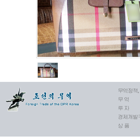
무역정책,
무 역
투 자
경제개발
상 품