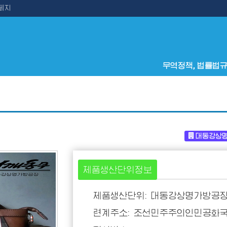
페지
무역정책, 법률법
대동강상
제품생산단위정보
제품생산단위: 대동강상명가방공
련계주소: 조선민주주의인민공화국