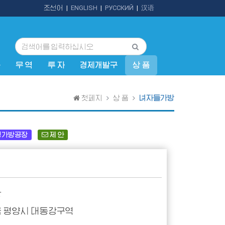
조선어
|
ENGLISH
|
РУССКИЙ
|
汉语
규
무 역
투 자
경제개발구
상 품
첫페지
상 품
녀자들가방
명가방공장
제 안
장
 평양시 대동강구역