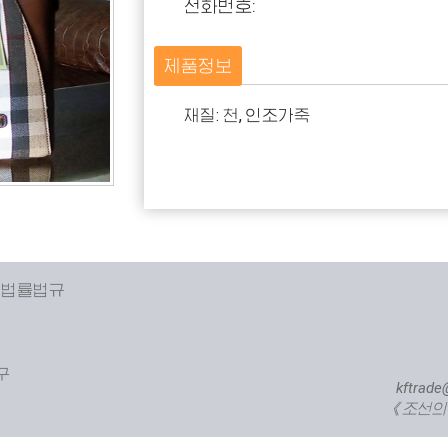
전화번호:
제품정보
재질: 천, 인조가죽
 법률법규
구
kftrade
《조선의