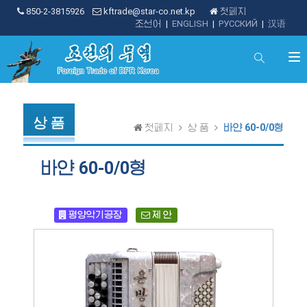
850-2-3815926
kftrade@star-co.net.kp
첫페지
조선어
|
ENGLISH
|
РУССКИЙ
|
汉语
상 품
첫페지
상 품
바얀 60-0/0형
바얀 60-0/0형
평양악기공장
제 안