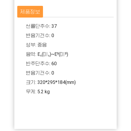
제품정보
선률단추수: 37
변음기건수: 0
성부: 중음
음역: E₁(미₁)~E³(미³)
반주단추수: 60
변음기건수: 0
크기: 320*295*184(mm)
무게: 5.2 kg