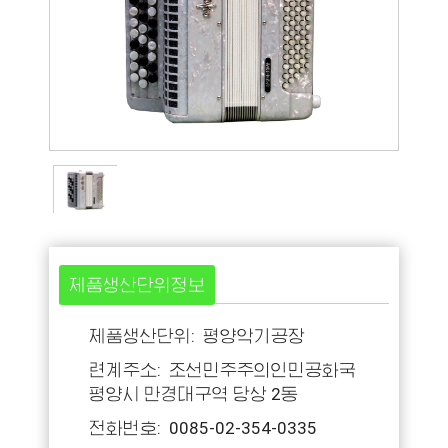
제품생산단위정보
제품생산단위: 평양악기공장
련계주소: 조선민주주의인민공화국
평양시 만경대구역 당상 2동
전화번호: 0085-02-354-0335