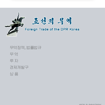
무역정책, 법률법규
무 역
투 자
경제개발구
상 품