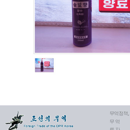
무역정책,
무 역
투 자