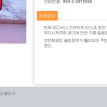
전화번호: 850-2-3815926
제품정보
언제 어디서나 간편하게 마스크, 방
유지시켜주며 공기에 의한 각종 질병
천연향료인 솔잎정유가 들어있어 주변
준다.
 법률법규