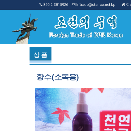
850-2-3815926
kftrade@star-co.net.kp
첫
상 품
향수(소독용)