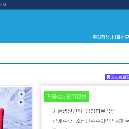
페지
무역정책, 법률법
평양향료
제품생산단위정보
제품생산단위: 평양향료공장
련계주소: 조선민주주의인민공화국