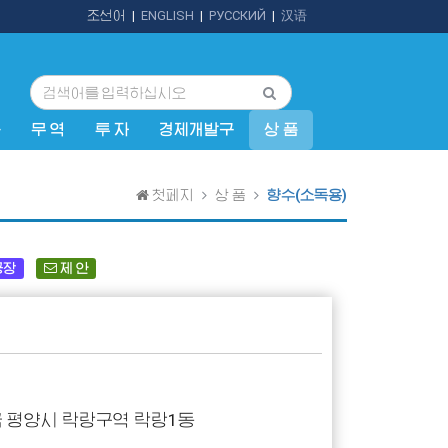
조선어
|
ENGLISH
|
РУССКИЙ
|
汉语
규
무 역
투 자
경제개발구
상 품
첫페지
상 품
향수(소독용)
공장
제 안
 평양시 락랑구역 락랑1동