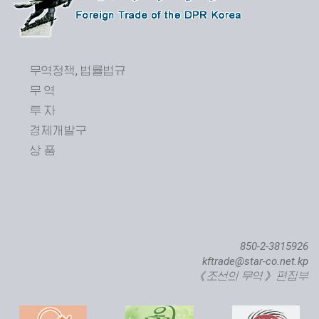
무역정책, 법률법규
무 역
투 자
경제개발구
상 품
850-2-3815926
kftrade@star-co.net.kp
《조선의 무역》 편집부