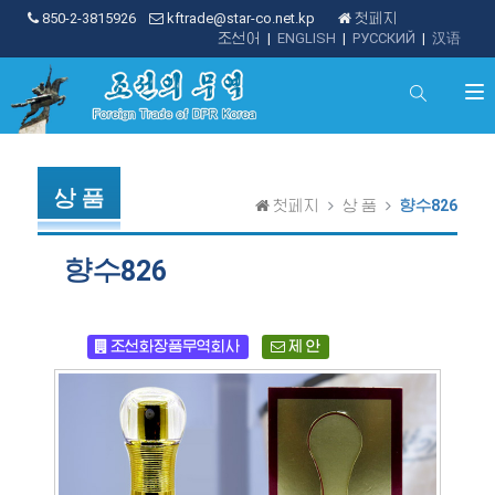
850-2-3815926
kftrade@star-co.net.kp
첫페지
조선어
|
ENGLISH
|
РУССКИЙ
|
汉语
상 품
첫페지
상 품
향수826
향수826
조선화장품무역회사
제 안