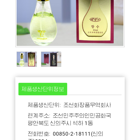
제품생산단위정보
제품생산단위: 조선화장품무역회사
련계주소: 조선민주주의인민공화국
평안북도 신의주시 석하 1동
전화번호: 00850-2-18111(신의