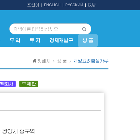
조선어
|
ENGLISH
|
РУССКИЙ
|
汉语
규
무 역
투 자
경제개발구
상 품
첫페지
상 품
개성고려홍삼가루
무역회사
제 안
 평양시 중구역