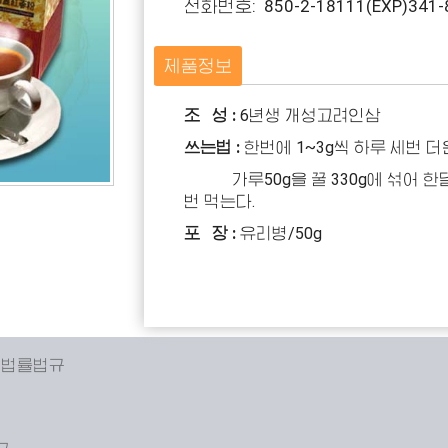
전화번호: 850-2-18111(EXP)341-
제품정보
조 성 :
6년생 개성고려인삼
쓰는법 :
한번에 1~3g씩 하루 세번 
가루50g을 꿀 330g에 섞어 한달
번 먹는다.
포 장 :
유리병/50g
 법률법규