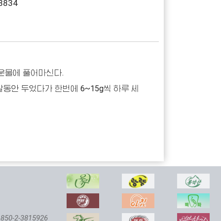
8834
더운물에 풀어마신다.
동안 두었다가 한번에 6~15g씩 하루 세
850-2-3815926