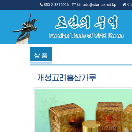
850-2-3815926
kftrade@star-co.net.kp
첫
상 품
개성고려홍삼가루