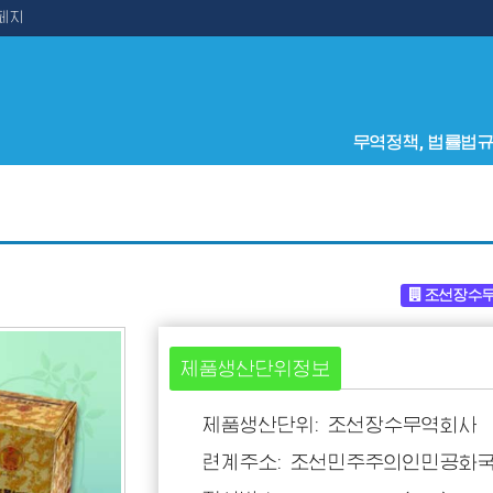
페지
무역정책, 법률법
조선장수
제품생산단위정보
제품생산단위: 조선장수무역회사
련계주소: 조선민주주의인민공화국