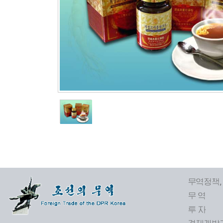
무역정책,
무 역
투 자