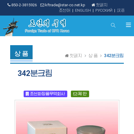
850-2-3815926
kftrade@star-co.net.kp
첫페지
조선어
|
ENGLISH
|
РУССКИЙ
|
汉语
상 품
첫페지
상 품
342분크림
342분크림
조선화장품무역회사
제 안