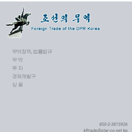
무역정책, 법률법규
무 역
투 자
경제개발구
상 품
850-2-3815926
kftrade@star-co.net.kp