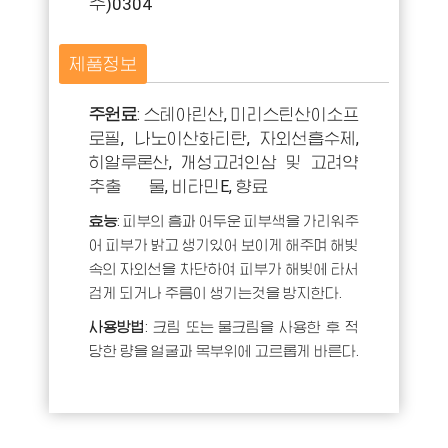
주)0304
제품정보
주원료
:
스테아린산
,
미리스틴산이소프
로필
,
나노이산화티탄
,
자외선흡수제
,
히알루론산
,
개성고려인삼 및 고려약
추출 물
,
비타민
E,
향료
효능
:
피부의 흠과 어두운 피부색을 가리워주
어 피부가 밝고 생기있어 보이게 해주며 해빛
속의 자외선을 차단하여 피부가 해빛에 타서
검게 되거나 주름이 생기는것을 방지한다
.
사용방법
:
크림 또는 물크림을 사용한 후 적
당한 량을 얼굴과 목부위에 고르롭게 바른다
.