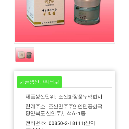
제품생산단위정보
제품생산단위: 조선화장품무역회사
련계주소: 조선민주주의인민공화국
평안북도 신의주시 석하 1동
전화번호: 00850-2-18111(신의