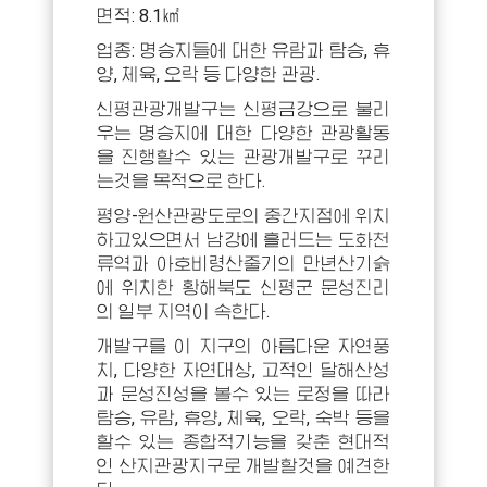
면적: 8.1㎢
업종: 명승지들에 대한 유람과 탐승, 휴
양, 체육, 오락 등 다양한 관광.
신평관광개발구는 신평금강으로 불리
우는 명승지에 대한 다양한 관광활동
을 진행할수 있는 관광개발구로 꾸리
는것을 목적으로 한다.
평양-원산관광도로의 중간지점에 위치
하고있으면서 남강에 흘러드는 도화천
류역과 아호비령산줄기의 만년산기슭
에 위치한 황해북도 신평군 문성진리
의 일부 지역이 속한다.
개발구를 이 지구의 아름다운 자연풍
치, 다양한 자연대상, 고적인 달해산성
과 문성진성을 볼수 있는 로정을 따라
탐승, 유람, 휴양, 체육, 오락, 숙박 등을
할수 있는 종합적기능을 갖춘 현대적
인 산지관광지구로 개발할것을 예견한