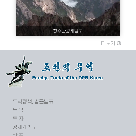
청수관광개발구
더보기
무역정책, 법률법규
무 역
투 자
경제개발구
상 품