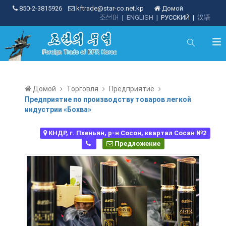
850-2-3815926
kftrade@star-co.net.kp
Домой
조선어
|
ENGLISH
|
РУССКИЙ
|
汉语
Домой
Торговля
Предприятие
Предприятие по производству товаров легкой
индустрии «Бохва»
КНДР, г. Пхеньян, р-н Сосон, квартал Сосан №2
Предложение