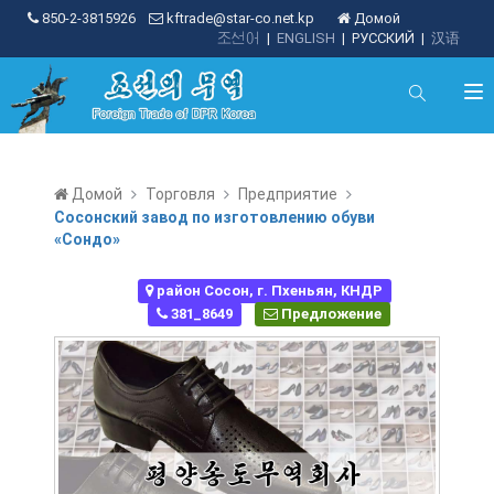
850-2-3815926
kftrade@star-co.net.kp
Домой
조선어
|
ENGLISH
|
РУССКИЙ
|
汉语
Домой
Торговля
Предприятие
Сосонский завод по изготовлению обуви
«Сондо»
район Сосон, г. Пхеньян, КНДР
381_8649
Предложение