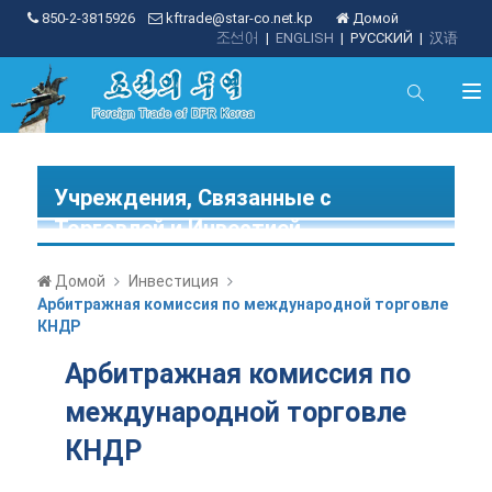
850-2-3815926
kftrade@star-co.net.kp
Домой
조선어
|
ENGLISH
|
РУССКИЙ
|
汉语
Учреждения, Связанные с
Торговлей и Инвестией
Домой
Инвестиция
Арбитражная комиссия по международной торговле
КНДР
Арбитражная комиссия по
международной торговле
КНДР