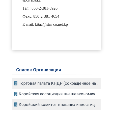
арбитража
Тел.: 850-2-381-5926
Факс: 850-2-381-4654
E-mail: kitac@star-co.net.kp
Список Организации
Торговая палата КНДР (сокращённое название на английском : KCC)
Корейская ассоциация внешеэкономического обмена (КАВО)
Корейский комитет внешних инвестиции и экономического сотрудничества КНДРпо содействию инвестированиям во внешнюю экономику (ККСИВЭ)