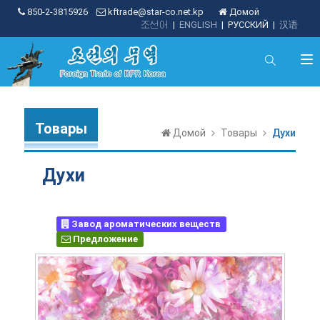
850-2-3815926
kftrade@star-co.net.kp
Домой
조선어
|
ENGLISH
|
РУССКИЙ
|
汉语
Товары
Домой
Товары
Духи
Духи
Завод ароматических веществ
Предложение