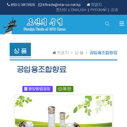
850-2-3815926
kftrade@star-co.net.kp
첫페지
조선어
|
ENGLISH
|
РУССКИЙ
|
汉语
상 품
첫페지
상 품
공업용조합향료
공업용조합향료
평양향료공장
제 안