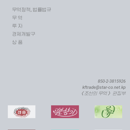
무역정책, 법률법규
무 역
투 자
경제개발구
상 품
850-2-3815926
kftrade@star-co.net.kp
《조선의 무역》 편집부