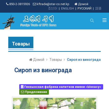
850-2-3815926
kftrade@star-co.net.kp
Домой
조선어
|
ENGLISH
|
РУССКИЙ
|
汉语
Товары
Домой
Товары
Сироп из винограда
Сироп из винограда
Генхынская фабрика напитков имени «Ынхасу»
Предложение